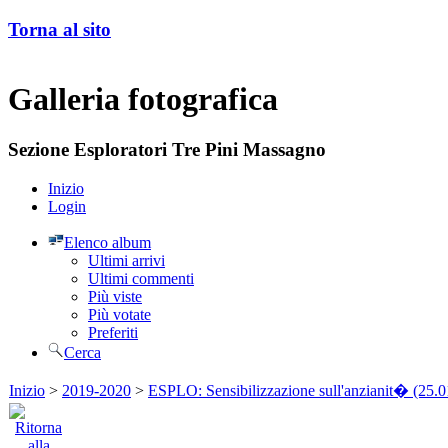
Torna al sito
Galleria fotografica
Sezione Esploratori Tre Pini Massagno
Inizio
Login
Elenco album
Ultimi arrivi
Ultimi commenti
Più viste
Più votate
Preferiti
Cerca
Inizio
>
2019-2020
>
ESPLO: Sensibilizzazione sull'anzianit� (25.