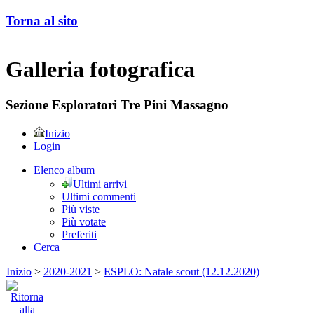
Torna al sito
Galleria fotografica
Sezione Esploratori Tre Pini Massagno
Inizio
Login
Elenco album
Ultimi arrivi
Ultimi commenti
Più viste
Più votate
Preferiti
Cerca
Inizio
>
2020-2021
>
ESPLO: Natale scout (12.12.2020)