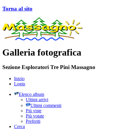
Torna al sito
Galleria fotografica
Sezione Esploratori Tre Pini Massagno
Inizio
Login
Elenco album
Ultimi arrivi
Ultimi commenti
Più viste
Più votate
Preferiti
Cerca