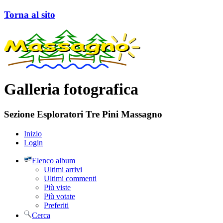
Torna al sito
Galleria fotografica
Sezione Esploratori Tre Pini Massagno
Inizio
Login
Elenco album
Ultimi arrivi
Ultimi commenti
Più viste
Più votate
Preferiti
Cerca