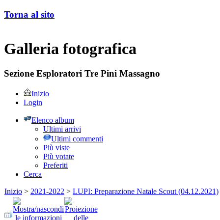
Torna al sito
Galleria fotografica
Sezione Esploratori Tre Pini Massagno
Inizio
Login
Elenco album
Ultimi arrivi
Ultimi commenti
Più viste
Più votate
Preferiti
Cerca
Inizio
>
2021-2022
>
LUPI: Preparazione Natale Scout (04.12.2021)