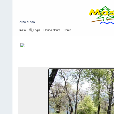
Torna al sito
Inizio
Login
Elenco album
Cerca
Inizio
>
2013-2014
>
LUPI: Uscita a Meride (03.05.2014)
FILE 17/50