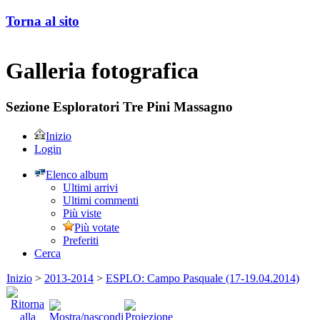
Torna al sito
Galleria fotografica
Sezione Esploratori Tre Pini Massagno
Inizio
Login
Elenco album
Ultimi arrivi
Ultimi commenti
Più viste
Più votate
Preferiti
Cerca
Inizio
>
2013-2014
>
ESPLO: Campo Pasquale (17-19.04.2014)