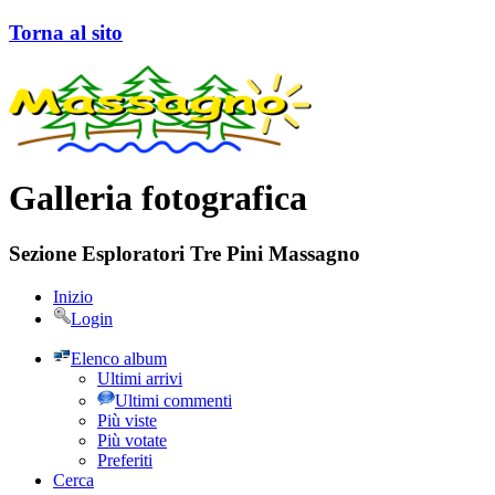
Torna al sito
Galleria fotografica
Sezione Esploratori Tre Pini Massagno
Inizio
Login
Elenco album
Ultimi arrivi
Ultimi commenti
Più viste
Più votate
Preferiti
Cerca