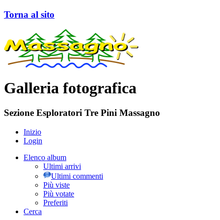
Torna al sito
Galleria fotografica
Sezione Esploratori Tre Pini Massagno
Inizio
Login
Elenco album
Ultimi arrivi
Ultimi commenti
Più viste
Più votate
Preferiti
Cerca