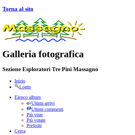
Torna al sito
Galleria fotografica
Sezione Esploratori Tre Pini Massagno
Inizio
Login
Elenco album
Ultimi arrivi
Ultimi commenti
Più viste
Più votate
Preferiti
Cerca