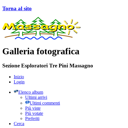
Torna al sito
Galleria fotografica
Sezione Esploratori Tre Pini Massagno
Inizio
Login
Elenco album
Ultimi arrivi
Ultimi commenti
Più viste
Più votate
Preferiti
Cerca