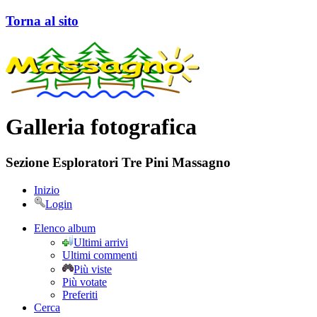
Torna al sito
Galleria fotografica
Sezione Esploratori Tre Pini Massagno
Inizio
Login
Elenco album
Ultimi arrivi
Ultimi commenti
Più viste
Più votate
Preferiti
Cerca