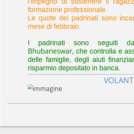
l’impegno di so
stenere il ragazz
formazione pro
fessionale.
Le quote dei padrinati sono
incas
mese di febbraio.
dall
I padrinati sono seguiti
Bhubaneswar,
che controlla e ass
delle famiglie, degli aiuti finanz
risparmio depositato in banca.
VOLANT