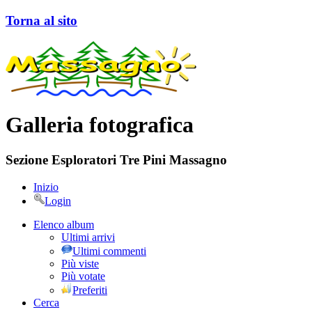
Torna al sito
Galleria fotografica
Sezione Esploratori Tre Pini Massagno
Inizio
Login
Elenco album
Ultimi arrivi
Ultimi commenti
Più viste
Più votate
Preferiti
Cerca