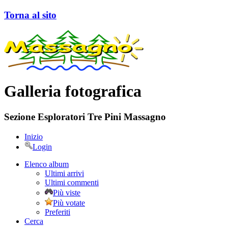
Torna al sito
Galleria fotografica
Sezione Esploratori Tre Pini Massagno
Inizio
Login
Elenco album
Ultimi arrivi
Ultimi commenti
Più viste
Più votate
Preferiti
Cerca