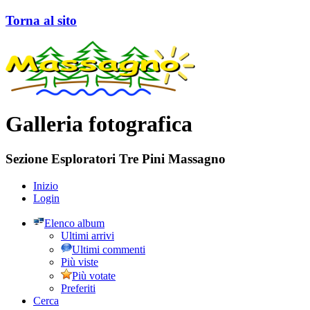
Torna al sito
Galleria fotografica
Sezione Esploratori Tre Pini Massagno
Inizio
Login
Elenco album
Ultimi arrivi
Ultimi commenti
Più viste
Più votate
Preferiti
Cerca