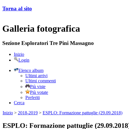
Torna al sito
Galleria fotografica
Sezione Esploratori Tre Pini Massagno
Inizio
Login
Elenco album
Ultimi arrivi
Ultimi commenti
Più viste
Più votate
Preferiti
Cerca
Inizio
>
2018-2019
>
ESPLO: Formazione pattuglie (29.09.2018)
ESPLO: Formazione pattuglie (29.09.2018