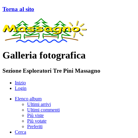
Torna al sito
Galleria fotografica
Sezione Esploratori Tre Pini Massagno
Inizio
Login
Elenco album
Ultimi arrivi
Ultimi commenti
Più viste
Più votate
Preferiti
Cerca