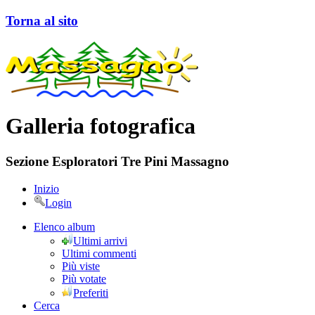
Torna al sito
Galleria fotografica
Sezione Esploratori Tre Pini Massagno
Inizio
Login
Elenco album
Ultimi arrivi
Ultimi commenti
Più viste
Più votate
Preferiti
Cerca