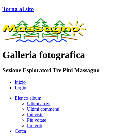
Torna al sito
Galleria fotografica
Sezione Esploratori Tre Pini Massagno
Inizio
Login
Elenco album
Ultimi arrivi
Ultimi commenti
Più viste
Più votate
Preferiti
Cerca