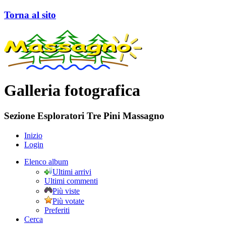
Torna al sito
Galleria fotografica
Sezione Esploratori Tre Pini Massagno
Inizio
Login
Elenco album
Ultimi arrivi
Ultimi commenti
Più viste
Più votate
Preferiti
Cerca