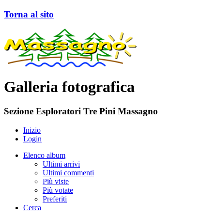
Torna al sito
Galleria fotografica
Sezione Esploratori Tre Pini Massagno
Inizio
Login
Elenco album
Ultimi arrivi
Ultimi commenti
Più viste
Più votate
Preferiti
Cerca