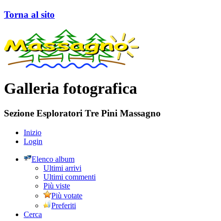
Torna al sito
Galleria fotografica
Sezione Esploratori Tre Pini Massagno
Inizio
Login
Elenco album
Ultimi arrivi
Ultimi commenti
Più viste
Più votate
Preferiti
Cerca