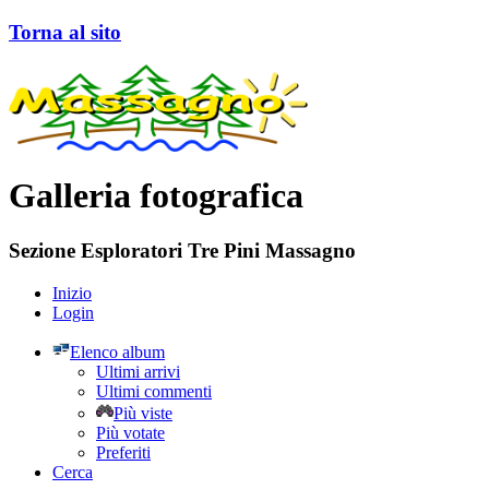
Torna al sito
Galleria fotografica
Sezione Esploratori Tre Pini Massagno
Inizio
Login
Elenco album
Ultimi arrivi
Ultimi commenti
Più viste
Più votate
Preferiti
Cerca