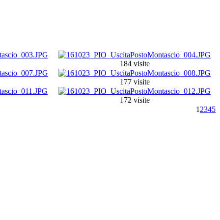
184 visite
177 visite
172 visite
1
2
3
4
5