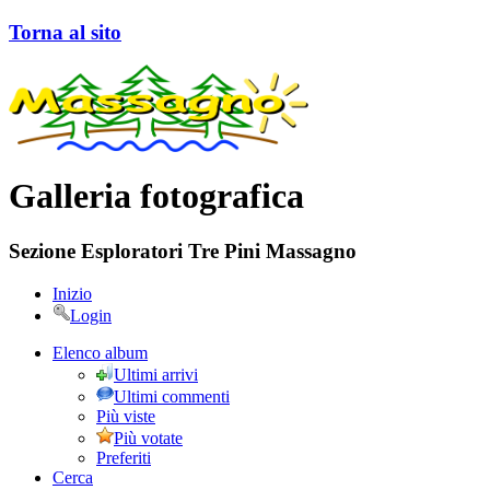
Torna al sito
Galleria fotografica
Sezione Esploratori Tre Pini Massagno
Inizio
Login
Elenco album
Ultimi arrivi
Ultimi commenti
Più viste
Più votate
Preferiti
Cerca