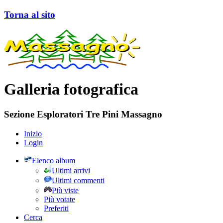
Torna al sito
Galleria fotografica
Sezione Esploratori Tre Pini Massagno
Inizio
Login
Elenco album
Ultimi arrivi
Ultimi commenti
Più viste
Più votate
Preferiti
Cerca