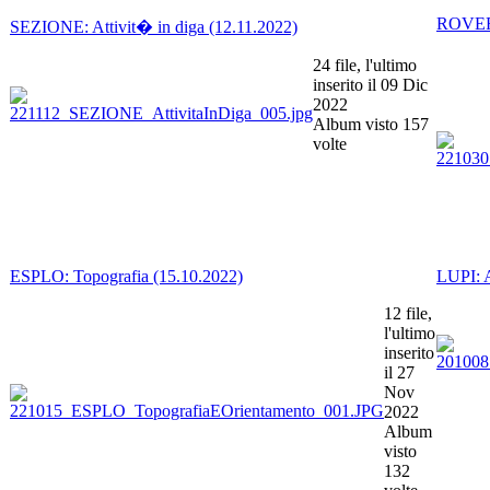
ROVER: 
SEZIONE: Attivit� in diga (12.11.2022)
24 file, l'ultimo
inserito il 09 Dic
2022
Album visto 157
volte
ESPLO: Topografia (15.10.2022)
LUPI: A
12 file,
l'ultimo
inserito
il 27
Nov
2022
Album
visto
132