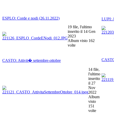
ESPLO: Corde e nodi (26.11.2022)
LUPI: A
19 file, l'ultimo
inserito il 14 Gen
2023
Album visto 162
volte
CASTO:
CASTO: Attivit� settembre-ottobre
14 file,
l'ultimo
inserito
il 27
Nov
2022
Album
visto
151
volte