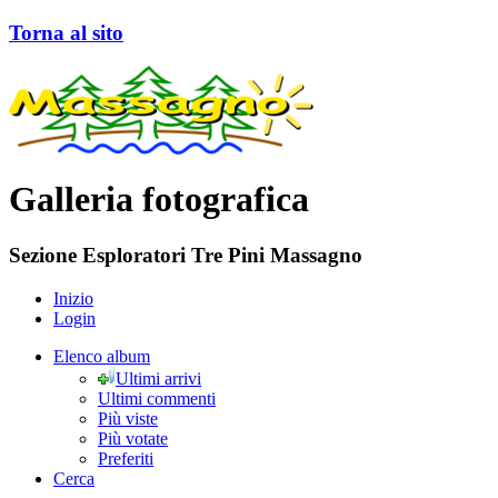
Torna al sito
Galleria fotografica
Sezione Esploratori Tre Pini Massagno
Inizio
Login
Elenco album
Ultimi arrivi
Ultimi commenti
Più viste
Più votate
Preferiti
Cerca