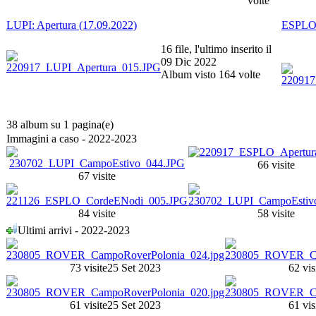
volte
LUPI: Apertura (17.09.2022)
ESPLO:
16 file, l'ultimo inserito il
09 Dic 2022
Album visto 164 volte
38 album su 1 pagina(e)
Immagini a caso - 2022-2023
66 visite
67 visite
84 visite
58 visite
Ultimi arrivi - 2022-2023
73 visite
25 Set 2023
62 vis
61 visite
25 Set 2023
61 vis