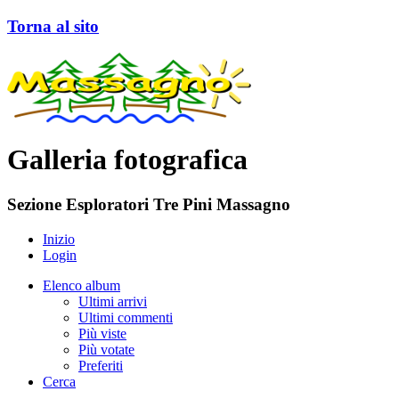
Torna al sito
Galleria fotografica
Sezione Esploratori Tre Pini Massagno
Inizio
Login
Elenco album
Ultimi arrivi
Ultimi commenti
Più viste
Più votate
Preferiti
Cerca